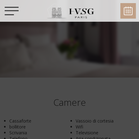
Camere
Cassaforte
Vassoio di cortesia
bollitore
Wifi
Scrivania
Televisione
Telefono
Aria condizionata