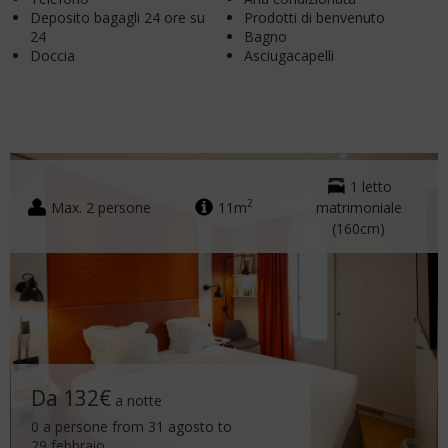
Deposito bagagli 24 ore su
Prodotti di benvenuto
24
Bagno
Doccia
Asciugacapelli
1 letto
2
Max. 2 persone
11m
matrimoniale
(160cm)
Da 132€
a notte
0 a persone from 31 agosto to
29 febbraio