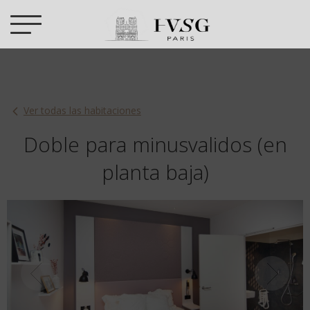
Ver todas las habitaciones
Doble para minusvalidos (en
planta baja)